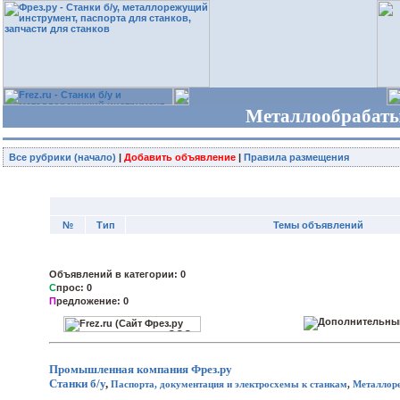
Металлообрабаты
Все рубрики (начало)
|
Добавить объявление
|
Правила размещения
№
Тип
Темы объявлений
Объявлений в категории: 0
С
прос: 0
П
редложение: 0
Промышленная компания
Фрез.ру
Станки б/у
,
Паспорта, документация и электросхемы к станкам
,
Металлор