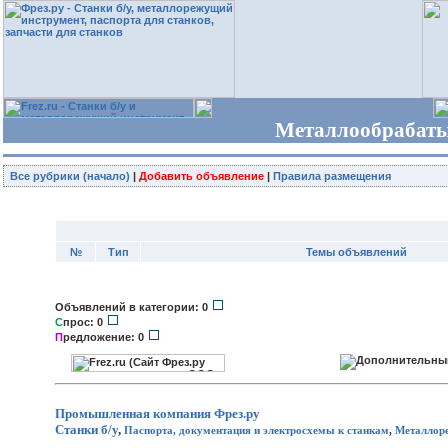
Металлообрабаты
Все рубрики (начало)
|
Добавить объявление
|
Правила размещения
№
Тип
Темы объявлений
Объявлений в категории: 0
С
прос: 0
П
редложение: 0
Промышленная компания
Фрез.ру
Станки б/у
,
Паспорта, документация и электросхемы к станкам
,
Металлор