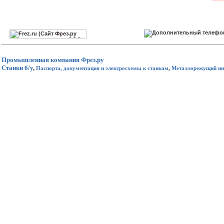
Промышленная компания
Фрез.ру
Станки б/у
,
Паспорта, документация и электросхемы к станкам
,
Металлорежущий ин