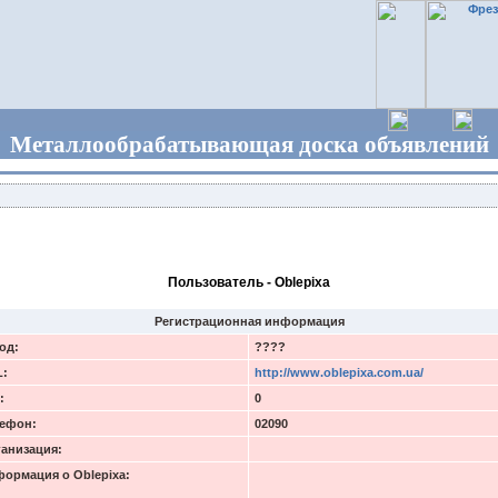
Металлообрабатывающая доска объявлений
Пользователь - Oblepixa
Регистрационная информация
од:
????
L:
http://www.oblepixa.com.ua/
:
0
ефон:
02090
анизация:
ормация о Oblepixa: