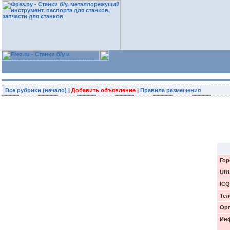
Все рубрики (начало)
|
Добавить объявление
|
Правила размещения
Гор
UR
ICQ
Тел
Орг
Инф