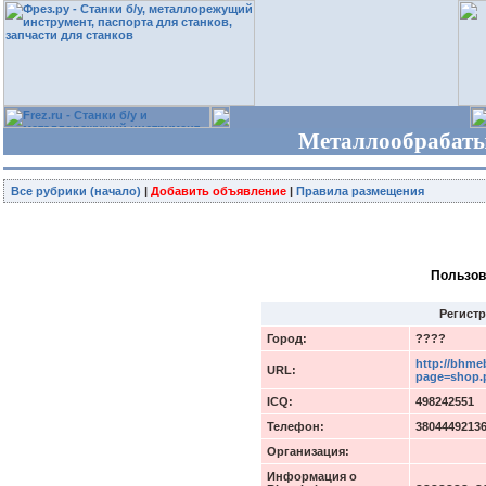
Металлообрабаты
Все рубрики (начало)
|
Добавить объявление
|
Правила размещения
Пользов
Регист
Город:
????
http://bhme
URL:
page=shop.p
ICQ:
498242551
Телефон:
3804449213
Организация:
Информация о