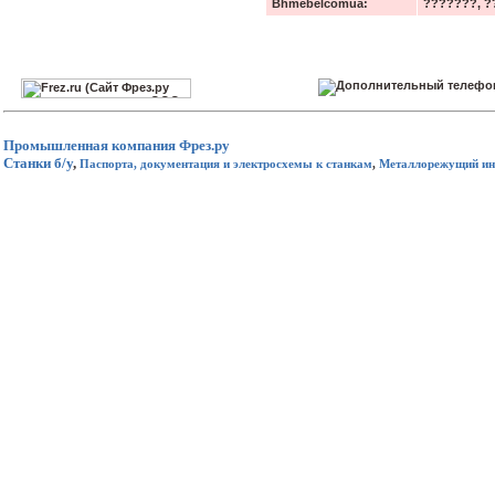
Bhmebelcomua:
???????, ?
Промышленная компания
Фрез.ру
Станки б/у
,
Паспорта, документация и электросхемы к станкам
,
Металлорежущий ин